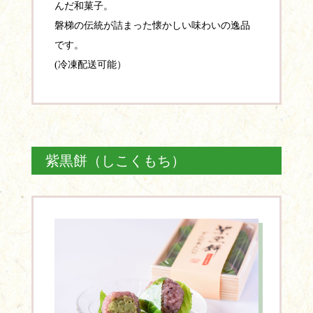
んだ和菓子。
磐梯の伝統が詰まった懐かしい味わいの逸品
です。
(冷凍配送可能）
紫黒餅（しこくもち）