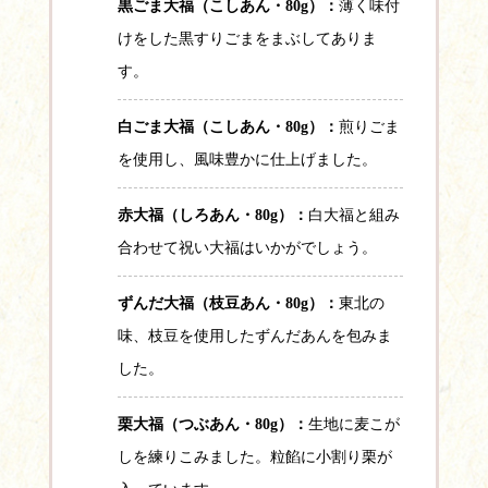
黒ごま大福（こしあん・80g）：
薄く味付
けをした黒すりごまをまぶしてありま
す。
白ごま大福（こしあん・80g）：
煎りごま
を使用し、風味豊かに仕上げました。
赤大福（しろあん・80g）：
白大福と組み
合わせて祝い大福はいかがでしょう。
ずんだ大福（枝豆あん・80g）：
東北の
味、枝豆を使用したずんだあんを包みま
した。
栗大福（つぶあん・80g）：
生地に麦こが
しを練りこみました。粒餡に小割り栗が