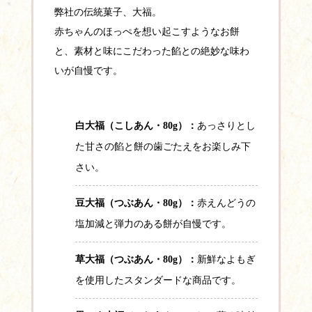
弊社の伝統菓子、大福。
赤ちゃんのほっぺを想い起こすようなお餅
と、素材と味にこだわった餡との絶妙な味わ
いが自慢です。
白大福（こしあん・80g）：
あっさりとし
た甘さの餡と餅の歯ごたえをお楽しみ下
さい。
豆大福（つぶあん・80g）：
赤えんどうの
塩加減と弾力のある餅が自慢です。
草大福（つぶあん・80g）：
新鮮なよもぎ
を使用したスタンダードな商品です。