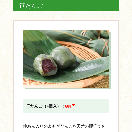
笹だんご
笹だんご（4個入）：
600円
粒あん入りのよもぎだんごを天然の隈笹で包