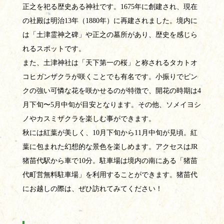
正之を祀る歴史ある神社です。1675年に創建され、現在
の社殿は明治13年（1880年）に再建されました。境内に
は「土津霊神之碑」や正之の墓所があり、歴史を感じら
れるスポットです。
また、土津神社は「天下第一の桜」と称されるタカトオ
コヒガンザクラが咲くことでも有名です。小振りでピン
クの強い可憐な花を咲かせるのが特徴で、開花の時期は4
月下旬〜5月中旬が目安となります。その他、ソメイヨシ
ノやカスミザクラを楽しむ事ができます。
秋には紅葉が美しく、10月下旬から11月中旬が見頃。紅
葉に包まれた幻想的な景色を楽しめます。アクセスはJR
猪苗代駅から車で10分。駐車場は境内の南にある「猪苗
代町営無料駐車場」を利用することができます。猪苗代
にお越しの際は、ぜひ訪れてみてください！