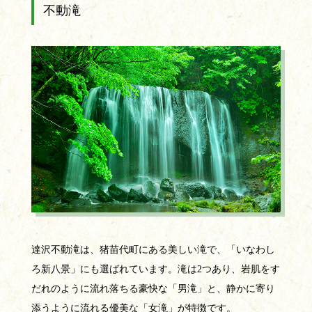
不動滝
達沢不動滝は、猪苗代町にある美しい滝で、「いなわし
ろ新八景」にも選ばれています。滝は2つあり、岩肌をす
だれのように流れ落ちる豪快な「男滝」と、静かに寄り
添うように流れる優美な「女滝」が特徴です。